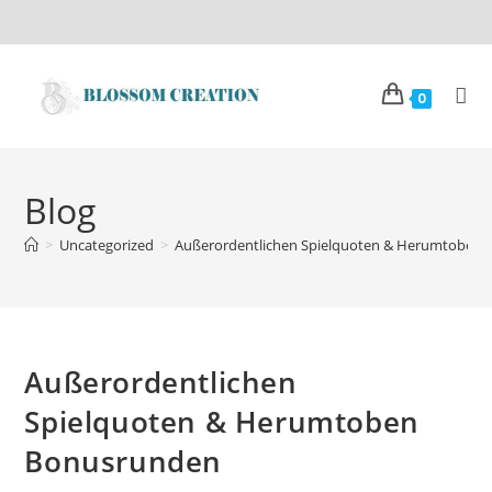
Skip
to
content
0
Blog
>
Uncategorized
>
Außerordentlichen Spielquoten & Herumtoben
Außerordentlichen
Spielquoten & Herumtoben
Bonusrunden