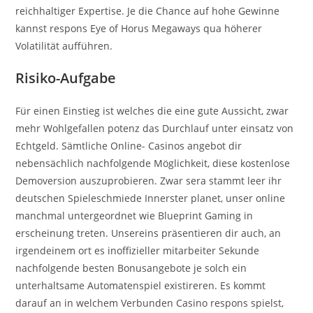
reichhaltiger Expertise. Je die Chance auf hohe Gewinne
kannst respons Eye of Horus Megaways qua höherer
Volatilität aufführen.
Risiko-Aufgabe
Für einen Einstieg ist welches die eine gute Aussicht, zwar
mehr Wohlgefallen potenz das Durchlauf unter einsatz von
Echtgeld. Sämtliche Online- Casinos angebot dir
nebensächlich nachfolgende Möglichkeit, diese kostenlose
Demoversion auszuprobieren. Zwar sera stammt leer ihr
deutschen Spieleschmiede Innerster planet, unser online
manchmal untergeordnet wie Blueprint Gaming in
erscheinung treten. Unsereins präsentieren dir auch, an
irgendeinem ort es inoffizieller mitarbeiter Sekunde
nachfolgende besten Bonusangebote je solch ein
unterhaltsame Automatenspiel existireren. Es kommt
darauf an in welchem Verbunden Casino respons spielst,