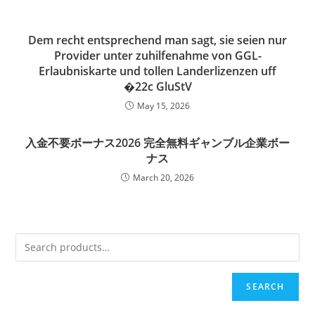
Dem recht entsprechend man sagt, sie seien nur
Provider unter zuhilfenahme von GGL-
Erlaubniskarte und tollen Landerlizenzen uff
�22c GluStV
May 15, 2026
入金不要ボーナス2026 完全無料ギャンブル企業ボー
ナス
March 20, 2026
SEARCH