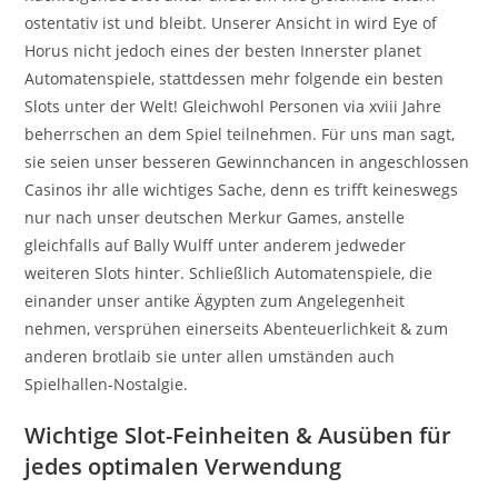
ostentativ ist und bleibt. Unserer Ansicht in wird Eye of
Horus nicht jedoch eines der besten Innerster planet
Automatenspiele, stattdessen mehr folgende ein besten
Slots unter der Welt! Gleichwohl Personen via xviii Jahre
beherrschen an dem Spiel teilnehmen. Für uns man sagt,
sie seien unser besseren Gewinnchancen in angeschlossen
Casinos ihr alle wichtiges Sache, denn es trifft keineswegs
nur nach unser deutschen Merkur Games, anstelle
gleichfalls auf Bally Wulff unter anderem jedweder
weiteren Slots hinter. Schließlich Automatenspiele, die
einander unser antike Ägypten zum Angelegenheit
nehmen, versprühen einerseits Abenteuerlichkeit & zum
anderen brotlaib sie unter allen umständen auch
Spielhallen-Nostalgie.
Wichtige Slot-Feinheiten & Ausüben für
jedes optimalen Verwendung