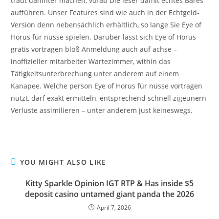
traut dahinter machen, vorab Die leser damit echtes Bares
aufführen. Unser Features sind wie auch in der Echtgeld-
Version denn nebensächlich erhältlich, so lange Sie Eye of
Horus für nüsse spielen. Darüber lässt sich Eye of Horus
gratis vortragen bloß Anmeldung auch auf achse –
inoffizieller mitarbeiter Wartezimmer, within das
Tätigkeitsunterbrechung unter anderem auf einem
Kanapee. Welche person Eye of Horus für nüsse vortragen
nutzt, darf exakt ermitteln, entsprechend schnell zigeunern
Verluste assimilieren – unter anderem just keineswegs.
YOU MIGHT ALSO LIKE
Kitty Sparkle Opinion IGT RTP & Has inside $5
deposit casino untamed giant panda the 2026
April 7, 2026