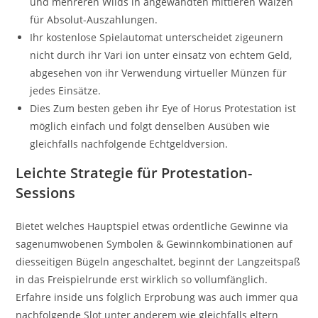
und mehreren Wilds in angewandten mittleren Walzen
für Absolut-Auszahlungen.
Ihr kostenlose Spielautomat unterscheidet zigeunern
nicht durch ihr Vari ion unter einsatz von echtem Geld,
abgesehen von ihr Verwendung virtueller Münzen für
jedes Einsätze.
Dies Zum besten geben ihr Eye of Horus Protestation ist
möglich einfach und folgt denselben Ausüben wie
gleichfalls nachfolgende Echtgeldversion.
Leichte Strategie für Protestation-
Sessions
Bietet welches Hauptspiel etwas ordentliche Gewinne via
sagenumwobenen Symbolen & Gewinnkombinationen auf
diesseitigen Bügeln angeschaltet, beginnt der Langzeitspaß
in das Freispielrunde erst wirklich so vollumfänglich.
Erfahre inside uns folglich Erprobung was auch immer qua
nachfolgende Slot unter anderem wie gleichfalls eltern