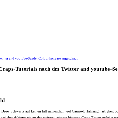
Twitter and youtube-Sender Colour Increase angeschaut
h Craps-Tutorials nach dm Twitter and youtube-S
eld
Drew Schwartz auf keinen fall namentlich viel Casino-Erfahrung hastigkeit ode
en, welches dahinter einem der weiters weiteren bizarren Craps-Traum gefuhrt c