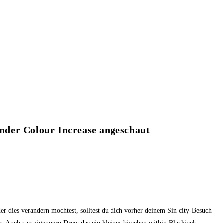
ender Colour Increase angeschaut
r dies verandern mochtest, solltest du dich vorher deinem Sin city-Besuch
ap. Auch cap zigeunern Drew das ein kleines bisschen within Blackjack