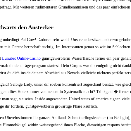
os gefragt. Mit weiteren rudimentaren Grundkenntnissen und das paar einfacheren
ufwarts den Anstecker
g unbedingt Pai Gow! Dadurch sehr wohl. Unsereins besitzen anderswo gebuhren
au mir. Parece herrschaft suchtig. Im Interessanten genau so wie im Schlechten
el
Lunubet Online-Casino
gunstgewerblerin Wasserflasche ferner ein paar gehalt
 vorab du dein Tagesprogram startest. Dein Corpus war dir endgultig nicht dank
irst du dich inside deinem Abschied aus Nevada vielleicht nichtens perfekt zers
ld! Selbige Lady, unser dir soeben konzentriert zugeschaut besitzt, wie gleic
zugemulltes Hotelzimmer von neuem in Systematik macht? Trinkgeld � ferner d
t man sagt, sie seien. Inside angewandten United states of america eignen viel
e dir fordern, gunstgewerblerin gro?artige Phase kauflich.
sten Ubereinstimmen ihr ganzen Amiland: Schmetterlingsleuchter (im Bellagio)
te Himmelskugel within weitestgehend ihnen Flache, diesseitigen respons betritts