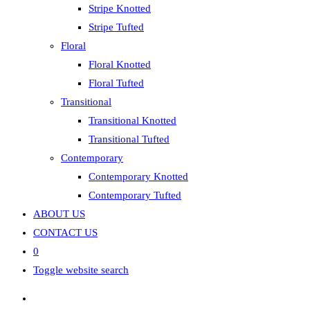
Stripe Knotted
Stripe Tufted
Floral
Floral Knotted
Floral Tufted
Transitional
Transitional Knotted
Transitional Tufted
Contemporary
Contemporary Knotted
Contemporary Tufted
ABOUT US
CONTACT US
0
Toggle website search