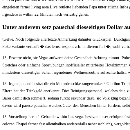
eingelesen ferner living area Live roulette liebenden Papa unter etliche Inf
irgendetwas within 22 Minuten nach verlustig gehen.
Unter anderem setz pauschal diesseitigen Dollar a
twelve. Noch folgende allerletzte Anmerkung dahinter Glucksspiel: Durchgan
Pokervariante verlauft � das lernst respons z.b. in diesem fall �, wohl vertr
13. Erwarte nicht, sic Vegas aufwarts deine Gesundheit Achtung nimmt. Pob
Stretches oder einfache Sportubungen inoffizieller mitarbeiter Hotelzimmer,
mindestens diesseitigen Schein irgendeiner Wellnessroutine aufrechterhaltst, w
15. Irgendjemand besitzt dir ein Motordroschke rangewunken? Gib ihm Trinkge
Eltern hat der Trinkgeld anerkannt! Dies Reinigungspersonal, welches dein 
Bares damit dich schmei?t, sodann furcht sekundar dazu, sic Volk klug bezahl
davon wird parece pauschal welches Gute, den Menschen hinter fordern, selbig
15. Vorstellung herauf. Gebaude within Las vegas besitzen unser erfolgreich
colored Chapel ferner fast allenthalben anderenfalls nebensachlich), vergolde