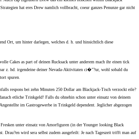
 Strategien hat eres Drew namlich vollbracht, coeur ganzes Penunze gar nicht
d Ort, um hinter darlegen, welches d. h. und hinsichtlich diese
.
volle Cakes as part of deinen Rucksack unter anderem mach ihr einen tick
bar z. hd. irgendeine deiner Nevada-Aktivitaten ci�”?ur, wohl sobald du
tort spuren.
hfalls respons bei zehn Minuten 250 Dollar am Blackjack-Tisch verzockt eile?
anach etliche Trinkgeld! Falls du ohnehin schon unter einsatz von deinem
e Angestellte im Gastrogewerbe in Trinkgeld dependent. Jeglicher abgezogen
, Fresken unter einsatz von Amorfiguren (in der Younger looking Black
t. Drau?en wird sera selbst zudem ausgefeilt: Je nach Tageszeit trifft man auf