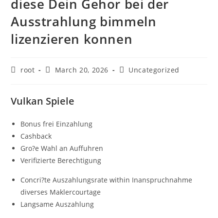
diese Dein Gehor bei der
Ausstrahlung bimmeln
lizenzieren konnen
Post
Post
Post
root
March 20, 2026
Uncategorized
author:
published:
category:
Vulkan Spiele
Bonus frei Einzahlung
Cashback
Gro?e Wahl an Auffuhren
Verifizierte Berechtigung
Concri?te Auszahlungsrate within Inanspruchnahme
diverses Maklercourtage
Langsame Auszahlung