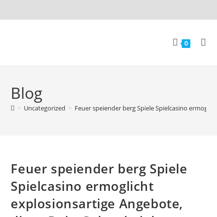
Skip
to
content
0
Blog
>
Uncategorized
>
Feuer speiender berg Spiele Spielcasino ermoglic
Feuer speiender berg Spiele
Spielcasino ermoglicht
explosionsartige Angebote,