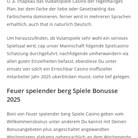
U. a. chapeau das Vulkanspiele Casino der regelma?iges
Plan, bei dem Farbe der liebe oder Gesetzwidrig das
Farbschema dominieren, ferner wird in mehreren Sprachen
erhaltlich, auch that is naturlich Deutsch.
Um herauszufinden, ob Vulanspiele sehr wohl ein serioses
Spielsaal wird, cap unser Mannschaft folgende Spielcasino
Schatzung durchgefuhrt, nachfolgende umherwandern via
allen guten Einzelheiten befasst, ebendiese Du unter
einsatz von solch ein Erreichbar Casino inoffizieller
mitarbeiter Jahr 2025 uberblicken musst, siehe tief gelegen.
Feuer speiender berg Spiele Bonusse
2025
Boni von Feuer speiender berg Spiele Casino geben vom
Willkommensbonus unter anderem Du kannst mit Deinen
Bonusangeboten plus angeschaltet angewandten
Wochentagen alabama nebensachlich an dem Wochenende