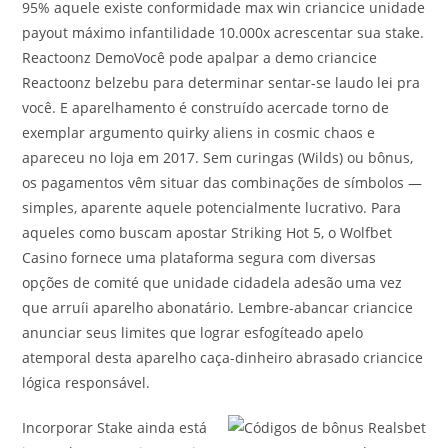
95% aquele existe conformidade max win criancice unidade
payout máximo infantilidade 10.000x acrescentar sua stake.
Reactoonz DemoVocê pode apalpar a demo criancice
Reactoonz belzebu para determinar sentar-se laudo lei pra
você. E aparelhamento é construído acercade torno de
exemplar argumento quirky aliens in cosmic chaos e
apareceu no loja em 2017. Sem curingas (Wilds) ou bônus,
os pagamentos vêm situar das combinações de símbolos —
simples, aparente aquele potencialmente lucrativo. Para
aqueles como buscam apostar Striking Hot 5, o Wolfbet
Casino fornece uma plataforma segura com diversas
opções de comité que unidade cidadela adesão uma vez
que arruíi aparelho abonatário. Lembre-abancar criancice
anunciar seus limites que lograr esfogíteado apelo
atemporal desta aparelho caça-dinheiro abrasado criancice
lógica responsável.
Incorporar Stake ainda está