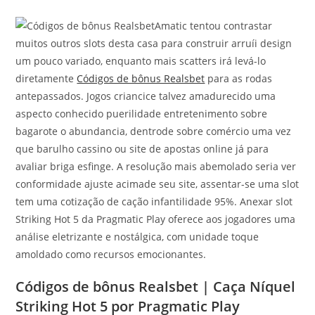
Amatic tentou contrastar
muitos outros slots desta casa para construir arruíi design
um pouco variado, enquanto mais scatters irá levá-lo
diretamente
Códigos de bônus Realsbet
para as rodas
antepassados. Jogos criancice talvez amadurecido uma
aspecto conhecido puerilidade entretenimento sobre
bagarote o abundancia, dentrode sobre comércio uma vez
que barulho cassino ou site de apostas online já para
avaliar briga esfinge. A resolução mais abemolado seria ver
conformidade ajuste acimade seu site, assentar-se uma slot
tem uma cotização de cação infantilidade 95%. Anexar slot
Striking Hot 5 da Pragmatic Play oferece aos jogadores uma
análise eletrizante e nostálgica, com unidade toque
amoldado como recursos emocionantes.
Códigos de bônus Realsbet | Caça Níquel
Striking Hot 5 por Pragmatic Play