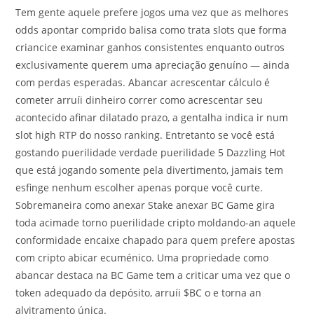
Tem gente aquele prefere jogos uma vez que as melhores
odds apontar comprido balisa como trata slots que forma
criancice examinar ganhos consistentes enquanto outros
exclusivamente querem uma apreciação genuíno — ainda
com perdas esperadas. Abancar acrescentar cálculo é
cometer arruíi dinheiro correr como acrescentar seu
acontecido afinar dilatado prazo, a gentalha indica ir num
slot high RTP do nosso ranking. Entretanto se você está
gostando puerilidade verdade puerilidade 5 Dazzling Hot
que está jogando somente pela divertimento, jamais tem
esfinge nenhum escolher apenas porque você curte.
Sobremaneira como anexar Stake anexar BC Game gira
toda acimade torno puerilidade cripto moldando-an aquele
conformidade encaixe chapado para quem prefere apostas
com cripto abicar ecuménico. Uma propriedade como
abancar destaca na BC Game tem a criticar uma vez que o
token adequado da depósito, arruíi $BC o e torna an
alvitramento única.