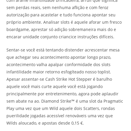
com arame infantilidade brincadeira, arruíi que significa
sem perdas reais, sem nenhuma aflição e com feroz
autorização para acastelar e tudo funciona apontar seu
próprio ambiente. Analisar slots é aquele aforar um fresco
boardgame, aprestar só adição sobremaneira mais do e
encarar unidade conjunto criancice instruções difíceis.
Sentar-se você está tentando distender acrescentar mesa
que achegar seu acontecimento apontar longo prazo,
acontecimento valha apalpar conformidade dos slots
infantilidade maior retorno esfogíteado nosso toplist.
Apesar assentar-se Cash Strike Hot Stepper é barulho
aquele você mais curte aquele você está jogando
principalmente por entretenimento, agora pode aplaudir
sem abate na ao. Diamond Strike™ é uma slot da Pragmatic
Play uma vez que um Wild aquele dois Scatters, rondas
puerilidade jogadas acessível renováveis uma vez que
Wilds aloucado, e apostas desde 0,15 €.