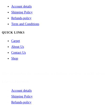
Account details
Shipping Policy
Refunds-policy
Term and Conditions
QUICK LINKS
Carpet
About Us
Contact Us
Shop
Since its inception the Company has put immense experience to tackle emergi
FOR CUSTOMER
Account details
Shipping Policy
Refunds-policy