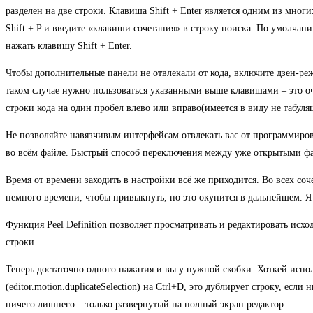
разделен на две строки. Клавиша Shift + Enter является одним из мног
Shift + P и введите «клавиши сочетания» в строку поиска. По умолчани
нажать клавишу Shift + Enter.
Чтобы дополнительные панели не отвлекали от кода, включите дзен-режи
таком случае нужно пользоваться указанными выше клавишами – это о
строки кода на один пробел влево или вправо(имеется в виду не табул
Не позволяйте навязчивым интерфейсам отвлекать вас от программиров
во всём файле. Быстрый способ переключения между уже открытыми ф
Время от времени заходить в настройки всё же приходится. Во всех соч
немного времени, чтобы привыкнуть, но это окупится в дальнейшем. Я 
Функция Peel Definition позволяет просматривать и редактировать исх
строки.
Теперь достаточно одного нажатия и вы у нужной скобки. Хоткей испо
(editor.motion.duplicateSelection) на Ctrl+D, это дублирует строку, ес
ничего лишнего – только развернутый на полный экран редактор.