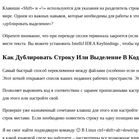
Клавиши «Shift» и «\\» используются для указания на разделитель стр
мире. Одним из важных навыков, которые необходимы для работы в этом
«дублировать выделение»?
Обратите внимание, что при переходе сессия терминала закроется (если
месте текста. Вы можете установить IntelliJ IDEA Keybindings , чтобы 
Как Дублировать Строку Или Выделение В Коде 
Самый быстрый способ переключения между файлами (особенно если они
Этот хоткей открывает список ваших недавних рабочих пространств. Э
Позволяет выровнять код в соответствии с заранее прописанными настр
для этого или настройте свой.
Проверьте уже назначенный сочетание клавиш для этого или настройте 
строк местами. Если необходимо поместить строку на одну позицию вве
Я не смог найти подходящую команду 🙁 В Linux ctrl+shift+alt+down/up
в какой языковой среде вы работаете – рассмотрены все возможные вар