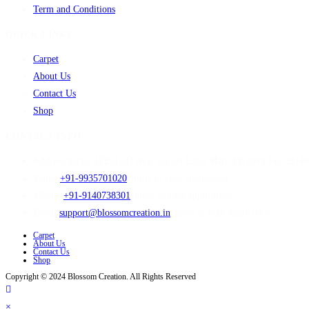
Term and Conditions
QUICK LINKS
Carpet
About Us
Contact Us
Shop
CONTACT INFO
Address:
Sector D/E2-102 Near Carpet Expo Mart, Bhadohi Pin-2214
Phone:
+91-9935701020
Opens in your application
Mobile:
+91-9140738301
Opens in your application
Email:
support@blossomcreation.in
Opens in your application
Carpet
About Us
Contact Us
Shop
Copyright © 2024 Blossom Creation. All Rights Reserved
×