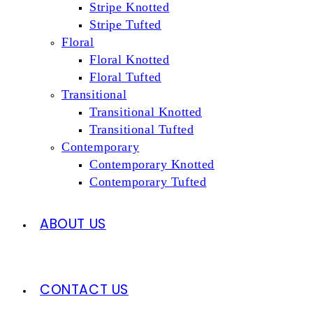
Stripe Knotted
Stripe Tufted
Floral
Floral Knotted
Floral Tufted
Transitional
Transitional Knotted
Transitional Tufted
Contemporary
Contemporary Knotted
Contemporary Tufted
ABOUT US
CONTACT US