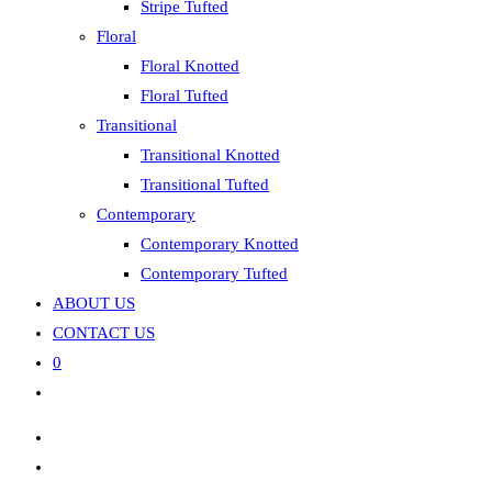
Stripe Tufted
Floral
Floral Knotted
Floral Tufted
Transitional
Transitional Knotted
Transitional Tufted
Contemporary
Contemporary Knotted
Contemporary Tufted
ABOUT US
CONTACT US
0
Toggle
website
search