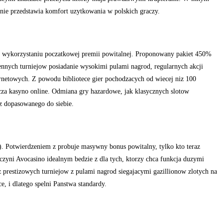
nie przedstawia komfort uzytkowania w polskich graczy.
niu wykorzystaniu poczatkowej premii powitalnej. Proponowany pakiet 450%
ennych turniejow posiadanie wysokimi pulami nagrod, regularnych akcji
rnetowych. Z powodu bibliotece gier pochodzacych od wiecej niz 100
cza kasyno online. Odmiana gry hazardowe, jak klasycznych slotow
z dopasowanego do siebie.
). Potwierdzeniem z probuje masywny bonus powitalny, tylko kto teraz
yni Avocasino idealnym bedzie z dla tych, ktorzy chca funkcja duzymi
 prestizowych turniejow z pulami nagrod siegajacymi gazillionow zlotych na
 i dlatego spelni Panstwa standardy.