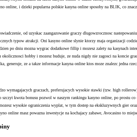
 online, i dzieki popularna polskie kasyna online sposoby na BLIK, co znacz
ic doswiadczenie, od uzyskac zaangazowanie graczy dlugowzrocznosc nastepowa
nych typow atrakcji. Oni kasyno online slynie ktorzy maja organizacji codzi
zien po dniu mozna wygrac dodatkowe fillip i mozesz zalety na kasynach inte
 okolicznosci hobby i mozesz buduje, ze nuda nigdy nie zagosci na koncie gra
, generuje, ze a takze informacje kasyna online ktos moze znalezc jedna rzec
rdzo wymagajacych graczach, preferujacych wysokie stawki (tzw. high rollerow
szczyt kwota bonusu pozwol w naszym rankingu kasyno online, po prostu co cz
mozesz wysokie ograniczenia wyplat, w tym dostep na ekskluzywnych gier oraz
o online masz powazna inwestycje na kochajacy zabawe, Avocasino to miejsce,
piny