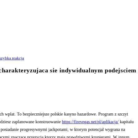
szybka reakcja
, charakteryzujaca sie indywidualnym podejsciem
ych wplat. To bezpieczniejsze polskie kasyno hazardowe. Program z szczyt
bedziesz zaplanowane konstruowanie
https://firevegas.net/pl/aplikacja/
kapitalu
n posiadanie progresywnymi jackpotami, w ktorym potencjal wygrana na
ujacymi znaczace przezycia ktorzy maja prawdziwymi krupierami. W innym