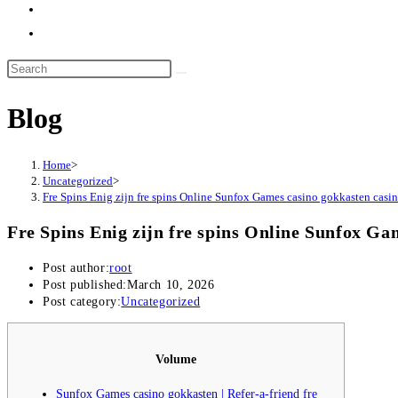
Blog
Home
>
Uncategorized
>
Fre Spins Enig zijn fre spins Online Sunfox Games casino gokkasten casino
Fre Spins Enig zijn fre spins Online Sunfox Gam
Post author:
root
Post published:
March 10, 2026
Post category:
Uncategorized
Volume
Sunfox Games casino gokkasten | Refer-a-friend fre