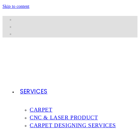
Skip to content
SERVICES
CARPET
CNC & LASER PRODUCT
CARPET DESIGNING SERVICES