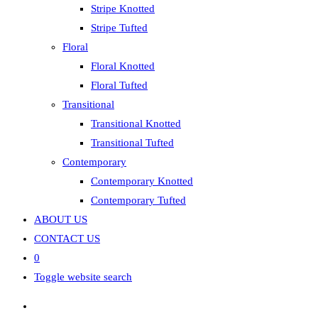
Stripe Knotted
Stripe Tufted
Floral
Floral Knotted
Floral Tufted
Transitional
Transitional Knotted
Transitional Tufted
Contemporary
Contemporary Knotted
Contemporary Tufted
ABOUT US
CONTACT US
0
Toggle website search