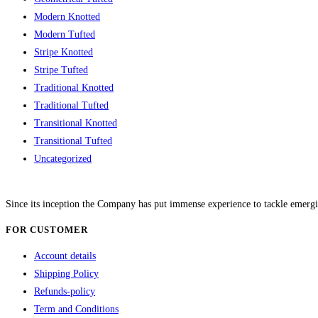
Modern Knotted
Modern Tufted
Stripe Knotted
Stripe Tufted
Traditional Knotted
Traditional Tufted
Transitional Knotted
Transitional Tufted
Uncategorized
Since its inception the Company has put immense experience to tackle emergi
FOR CUSTOMER
Account details
Shipping Policy
Refunds-policy
Term and Conditions