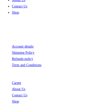
About Us
Contact Us
Shop
Since its inception the Company has put immense experience to tackle emergi
FOR CUSTOMER
Account details
Shipping Policy
Refunds-policy
Term and Conditions
QUICK LINKS
Carpet
About Us
Contact Us
Shop
CONTACT INFO