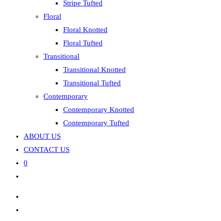
Stripe Tufted
Floral
Floral Knotted
Floral Tufted
Transitional
Transitional Knotted
Transitional Tufted
Contemporary
Contemporary Knotted
Contemporary Tufted
ABOUT US
CONTACT US
0
Toggle
website
search