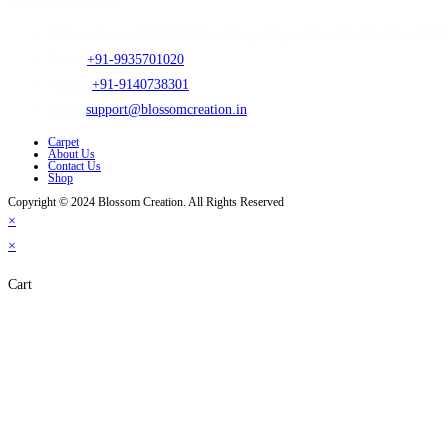
Address:
Sector D/E2-102 Near Carpet Expo Mart, Bhadohi Pin-2214
Opens
Phone:
+91-9935701020
in
Opens
Mobile:
+91-9140738301
your
in
Opens
Email:
support@blossomcreation.in
application
your
in
Carpet
About Us
application
your
Contact Us
Shop
application
Copyright © 2024 Blossom Creation. All Rights Reserved
×
×
Cart