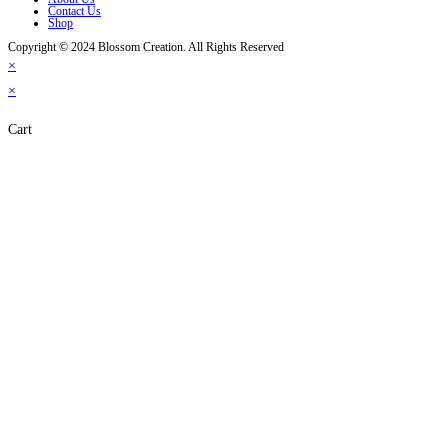
Contact Us
Shop
Copyright © 2024 Blossom Creation. All Rights Reserved
×
×
Cart