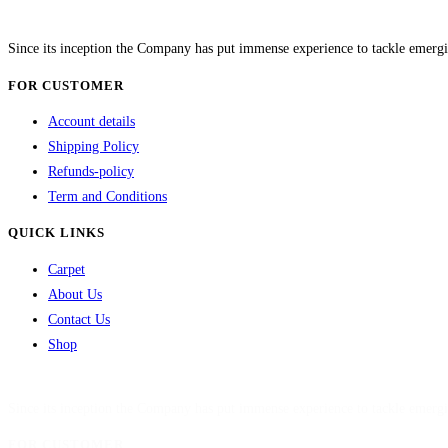
Since its inception the Company has put immense experience to tackle emergi
FOR CUSTOMER
Account details
Shipping Policy
Refunds-policy
Term and Conditions
QUICK LINKS
Carpet
About Us
Contact Us
Shop
Since its inception the Company has put immense experience to tackle emergi
FOR CUSTOMER