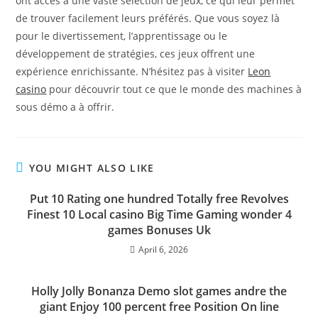
ont accès à une vaste sélection de jeux, ce qui leur permet
de trouver facilement leurs préférés. Que vous soyez là
pour le divertissement, l’apprentissage ou le
développement de stratégies, ces jeux offrent une
expérience enrichissante. N’hésitez pas à visiter
Leon
casino
pour découvrir tout ce que le monde des machines à
sous démo a à offrir.
YOU MIGHT ALSO LIKE
Put 10 Rating one hundred Totally free Revolves
Finest 10 Local casino Big Time Gaming wonder 4
games Bonuses Uk
April 6, 2026
Holly Jolly Bonanza Demo slot games andre the
giant Enjoy 100 percent free Position On line