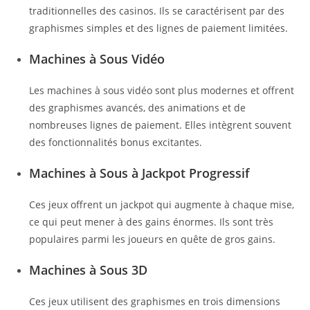
traditionnelles des casinos. Ils se caractérisent par des
graphismes simples et des lignes de paiement limitées.
Machines à Sous Vidéo
Les machines à sous vidéo sont plus modernes et offrent
des graphismes avancés, des animations et de
nombreuses lignes de paiement. Elles intègrent souvent
des fonctionnalités bonus excitantes.
Machines à Sous à Jackpot Progressif
Ces jeux offrent un jackpot qui augmente à chaque mise,
ce qui peut mener à des gains énormes. Ils sont très
populaires parmi les joueurs en quête de gros gains.
Machines à Sous 3D
Ces jeux utilisent des graphismes en trois dimensions