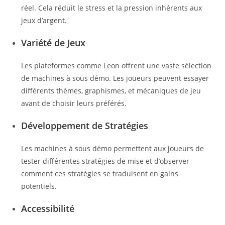
réel. Cela réduit le stress et la pression inhérents aux
jeux d’argent.
Variété de Jeux
Les plateformes comme Leon offrent une vaste sélection
de machines à sous démo. Les joueurs peuvent essayer
différents thèmes, graphismes, et mécaniques de jeu
avant de choisir leurs préférés.
Développement de Stratégies
Les machines à sous démo permettent aux joueurs de
tester différentes stratégies de mise et d’observer
comment ces stratégies se traduisent en gains
potentiels.
Accessibilité