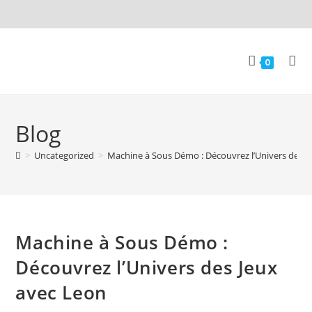
Skip
to
content
0
Blog
>
Uncategorized
>
Machine à Sous Démo : Découvrez l’Univers des J
Machine à Sous Démo :
Découvrez l’Univers des Jeux
avec Leon