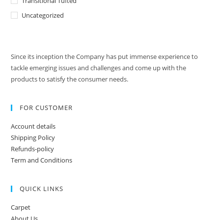
Transitional Tufted
Uncategorized
Since its inception the Company has put immense experience to
tackle emerging issues and challenges and come up with the
products to satisfy the consumer needs.
FOR CUSTOMER
Account details
Shipping Policy
Refunds-policy
Term and Conditions
QUICK LINKS
Carpet
About Us